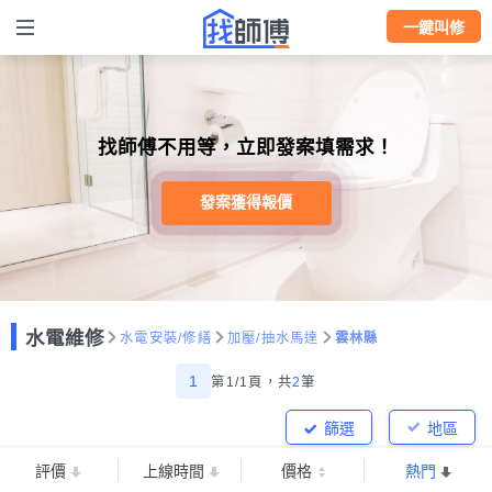
一鍵叫修
找師傅不用等，立即發案填需求！
發案獲得報價
水電維修
水電安裝/修繕
加壓/抽水馬達
雲林縣
1
第1/1頁，
共
2
筆
篩選
地區
評價
上線時間
價格
熱門