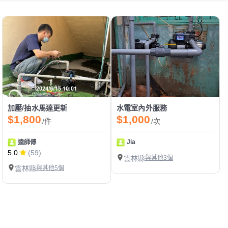
加壓/抽水馬達更新
水電室內外服務
$1,800
$1,000
/件
/次
Jia
逵師傅
5.0
(59)
雲林縣
與其他3個
雲林縣
與其他5個