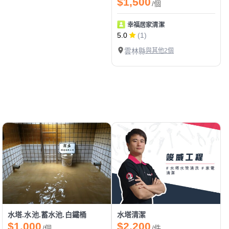
$1,500
/個
幸福居家清潔
5.0
(1)
雲林縣
與其他2個
水塔.水池.蓄水池.白鐵桶
水塔清潔
$1,000
$2,200
/個
/件