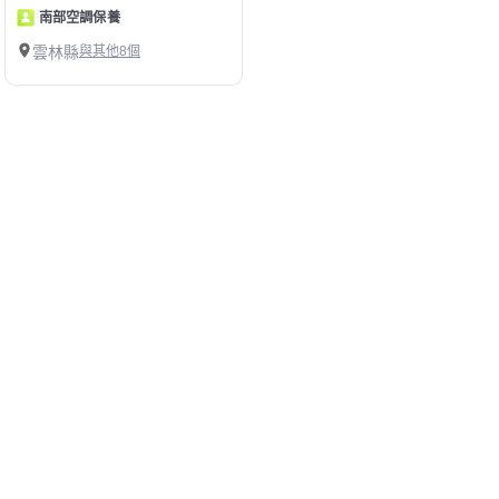
南部空調保養
雲林縣
與其他8個
1
第1/1頁，
共
7
筆
精選雲林縣水塔清洗師傅
幫助中心
我有建議