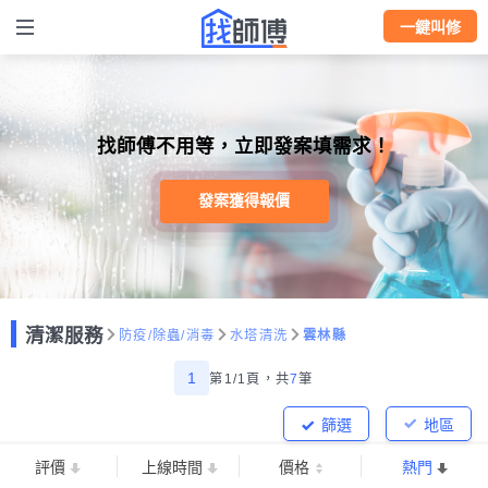
一鍵叫修
找師傅不用等，立即發案填需求！
發案獲得報價
清潔服務
防疫/除蟲/消毒
水塔清洗
雲林縣
1
第1/1頁，
共
7
筆
篩選
地區
評價
上線時間
價格
熱門