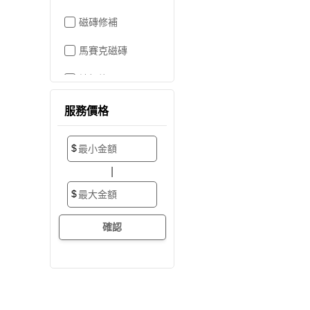
磁磚修補
馬賽克磁磚
地板施工
地板維修
服務價格
地板拋光打蠟
$
地板防滑施工
|
塑膠地板工程
$
實木地板
超耐磨地板
海島型木地板
卡扣式地板