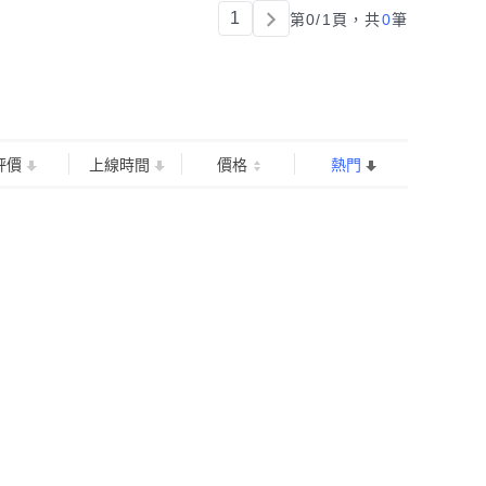
1
第0/1頁，
共
0
筆
評價
上線時間
價格
熱門