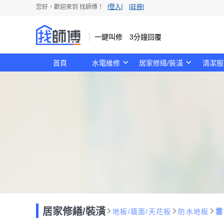
您好，歡迎來到 找師傅！
[登入]
[註冊]
一鍵叫修 3分鐘回覆
首頁
水電維修
居家修繕/裝潢
清潔服
居家修繕/裝潢
地板/牆面/天花板
防水地板
雲