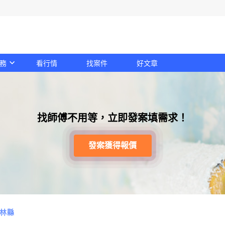
務
看行情
找案件
好文章
找師傅不用等，立即發案填需求！
發案獲得報價
林縣