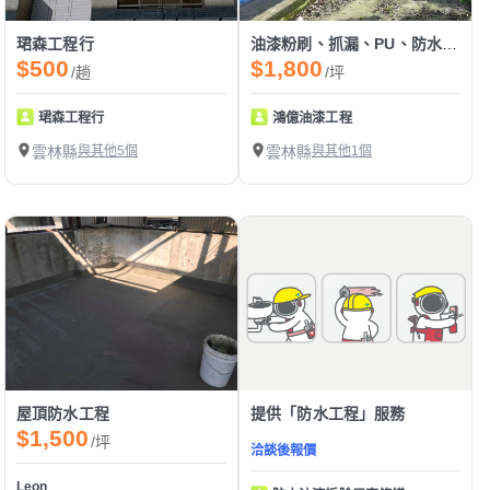
珺森工程行
油漆粉刷、抓漏、PU、防水隔熱
$500
$1,800
/趟
/坪
珺森工程行
鴻億油漆工程
雲林縣
與其他5個
雲林縣
與其他1個
屋頂防水工程
提供「防水工程」服務
$1,500
/坪
洽談後報價
Leon