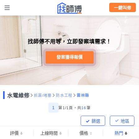
一鍵叫修
找師傅不用等，立即發案填需求！
發案獲得報價
水電維修
抓漏/堵塞
防水工程
雲林縣
1
第1/1頁，
共
16
筆
篩選
地區
評價
上線時間
價格
熱門