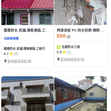
龍春防水.抓漏.環氧樹脂.工程行
烤漆浪板 PU 防水防熱 隔熱 油漆 抓漏 外牆防水 結構補強
$99
/趟
洽談後報價
吉屋防水工程
龍春防水.抓漏.環氧樹脂.工程行
5.0
(1)
4.7
(3)
雲林縣
與其他7個
雲林縣
與其他5個