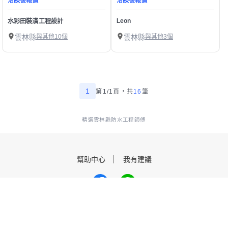
洽談後報價
洽談後報價
Leon
水彩田裝潢工程設計
雲林縣
與其他10個
雲林縣
與其他3個
1
第1/1頁，
共
16
筆
精選雲林縣防水工程師傅
幫助中心
我有建議
數字科技股份有限公司
Copyright © 2025 by Addcn Technology Co., Ltd. All Rights reserved