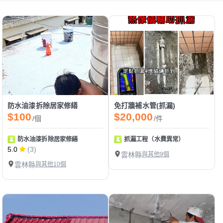
防水油漆拆除居家修繕
免打牆補水管(抓漏)
$100
$20,000
/個
/件
防水油漆拆除居家修繕
抓漏工程（水費異常）
5.0
(3)
雲林縣
與其他9個
雲林縣
與其他10個