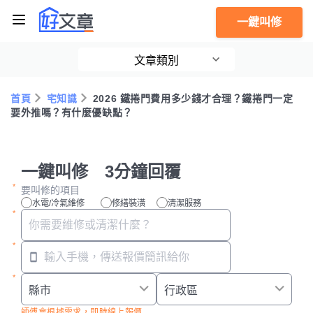
一鍵叫修
文章類別
首頁
宅知識
2026 鐵捲門費用多少錢才合理？鐵捲門一定
要外推嗎？有什麼優缺點？
一鍵叫修 3分鐘回覆
要叫修的項目
水電/冷氣維修
修繕裝潢
清潔服務
師傅會根據需求，即時線上報價