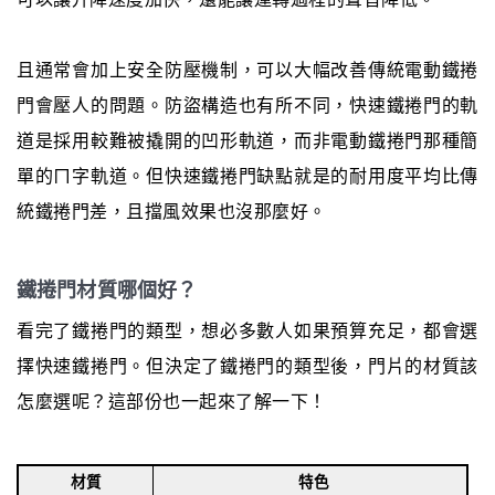
且通常會加上安全防壓機制，可以大幅改善傳統電動鐵捲
門會壓人的問題。防盜構造也有所不同，快速鐵捲門的軌
道是採用較難被撬開的凹形軌道，而非電動鐵捲門那種簡
單的ㄇ字軌道。但快速鐵捲門缺點就是的耐用度平均比傳
統鐵捲門差，且擋風效果也沒那麼好。
鐵捲門材質哪個好？
看完了鐵捲門的類型，想必多數人如果預算充足，都會選
擇快速鐵捲門。但決定了鐵捲門的類型後，門片的材質該
怎麼選呢？這部份也一起來了解一下！
材質
特色