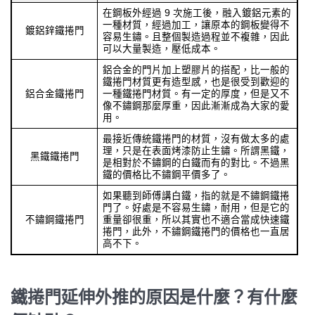
在鋼板外經過 9 次施工後，融入鍍鋁元素的
一種材質，經過加工，讓原本的鋼板變得不
鍍鋁鋅鐵捲門
容易生鏽。且整個製造過程並不複雜，因此
可以大量製造，壓低成本。
鋁合金的門片加上塑膠片的搭配，比一般的
鐵捲門材質更有造型感，也是很受到歡迎的
鋁合金鐵捲門
一種鐵捲門材質。有一定的厚度，但是又不
像不鏽鋼那麼厚重，因此漸漸成為大家的愛
用。
最接近傳統鐵捲門的材質，沒有做太多的處
理，只是在表面烤漆防止生鏽。所謂黑鐵，
黑鐵鐵捲門
是相對於不鏽鋼的白鐵而有的對比。不過黑
鐵的價格比不鏽鋼平價多了。
如果聽到師傅講白鐵，指的就是不鏽鋼鐵捲
門了。好處是不容易生鏽，耐用，但是它的
不鏽鋼鐵捲門
重量卻很重，所以其實也不適合當成快速鐵
捲門，此外，不鏽鋼鐵捲門的價格也一直居
高不下。
鐵捲門延伸外推的原因是什麼？有什麼