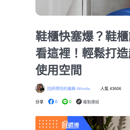
鞋櫃快塞爆？鞋櫃
看這裡！輕鬆打造
使用空間
找師傅特約編輯-Wonda
人氣 43606
0
0
分享
複製連結