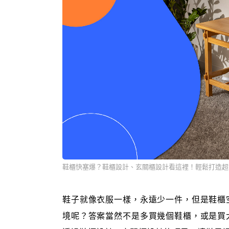
鞋櫃快塞爆？鞋櫃設計、玄關櫃設計看這裡！輕鬆打造超
鞋子就像衣服一樣，永遠少一件，但是鞋櫃
境呢？答案當然不是多買幾個鞋櫃，或是買