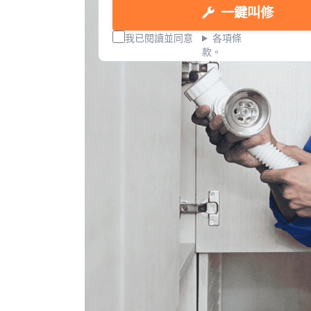
一鍵叫修
我已閱讀並同意
各項條
款。