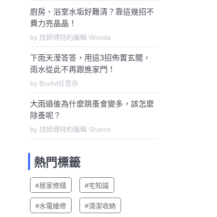
廚房、浴室水垢好難清？靠這幾招不
費力亮晶晶！
by 找師傅特約編輯-Wonda
下雨天溼答答，用這3招佈置玄關，
雨水從此不再跟進家門！
by Boxful任意存
大雨過後為什麼跳蚤會變多，該怎麼
除蚤呢？
by 找師傅特約編輯 Sharon
熱門標籤
#居家修繕
#宅知識
#水電維修
#清潔收納