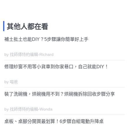
其他人都在看
補土批土也能DIY？5步驟讓你簡單好上手
by 找師傅特約編輯-Richard
修理紗窗不用等小貨車到你家巷口，自己就能DIY！
by 喵爸
裝了洗碗機，烘碗機用不到？烘碗機拆除回收步驟分享
by 找師傅特約編輯-Wonda
桌板、桌腳分開買最划算！6步驟自組電動升降桌