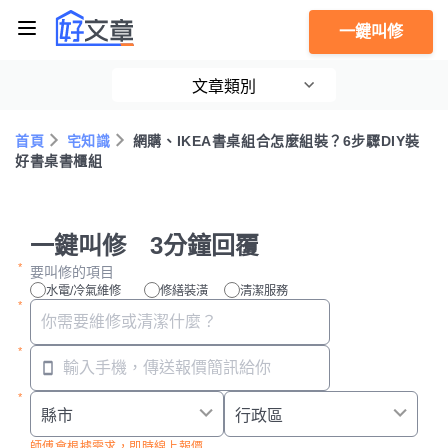
一鍵叫修
文章類別
首頁
宅知識
網購、IKEA書桌組合怎麼組裝？6步驟DIY裝
好書桌書櫃組
一鍵叫修 3分鐘回覆
要叫修的項目
水電/冷氣維修
修繕裝潢
清潔服務
師傅會根據需求，即時線上報價