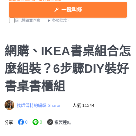
一鍵叫修
我已閱讀並同意
各項條款。
網購、IKEA書桌組合怎
麼組裝？6步驟DIY裝好
書桌書櫃組
找師傅特約編輯 Sharon
人氣 11344
0
0
分享
複製連結