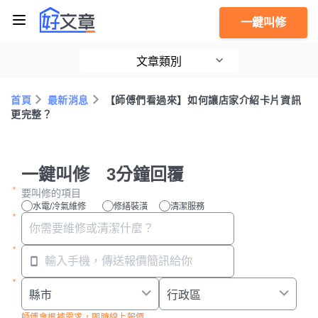
一鍵叫修
文章類別
首頁
最新消息
【師傅們看過來】如何讓店家介紹卡片資訊
更完整？
一鍵叫修 3分鐘回覆
要叫修的項目
水電/冷氣維修
修繕裝潢
清潔服務
師傅會根據需求，即時線上報價