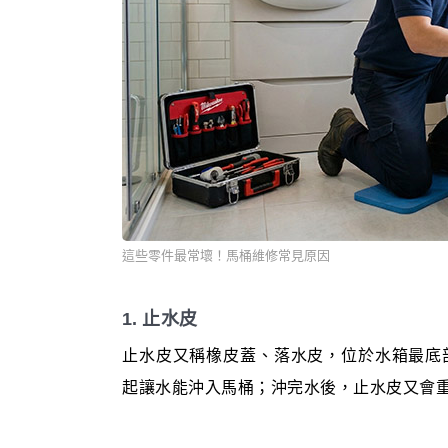
這些零件最常壞！馬桶維修常見原因
1. 止水皮
止水皮又稱橡皮蓋、落水皮，位於水箱最底
起讓水能沖入馬桶；沖完水後，止水皮又會