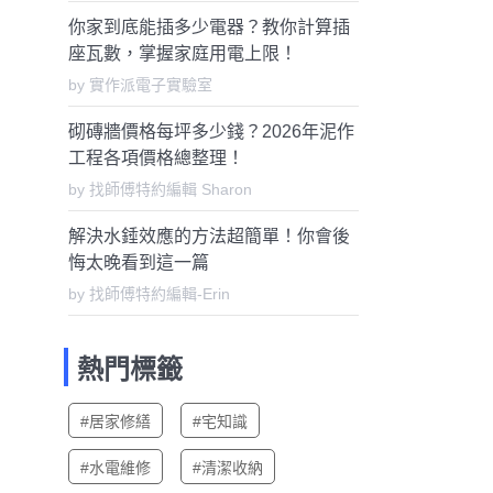
你家到底能插多少電器？教你計算插
座瓦數，掌握家庭用電上限！
by 實作派電子實驗室
砌磚牆價格每坪多少錢？2026年泥作
工程各項價格總整理！
by 找師傅特約編輯 Sharon
解決水錘效應的方法超簡單！你會後
悔太晚看到這一篇
by 找師傅特約編輯-Erin
熱門標籤
#居家修繕
#宅知識
#水電維修
#清潔收納