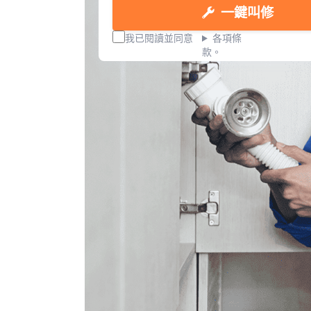
一鍵叫修
我已閱讀並同意
各項條
款。