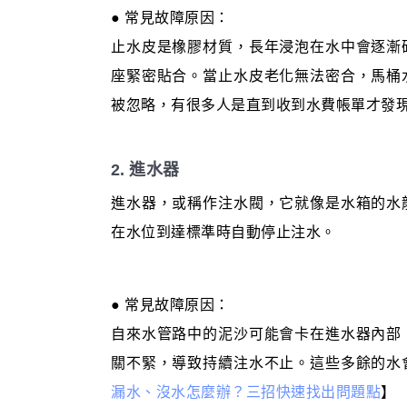
● 常見故障原因：
止水皮是橡膠材質，長年浸泡在水中會逐漸
座緊密貼合。當止水皮老化無法密合，馬桶
被忽略，有很多人是直到收到水費帳單才發
2. 進水器
進水器，或稱作注水閥，它就像是水箱的水
在水位到達標準時自動停止注水。
● 常見故障原因：
自來水管路中的泥沙可能會卡在進水器內部
關不緊，導致持續注水不止。這些多餘的水
漏水、沒水怎麼辦？三招快速找出問題點
】