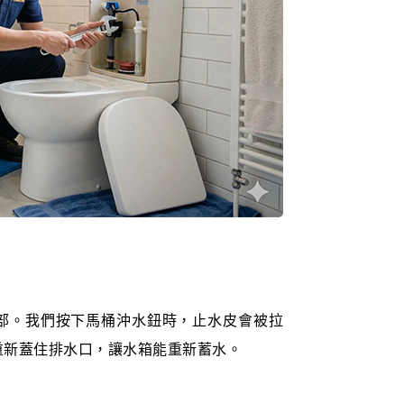
部。我們按下馬桶沖水鈕時，止水皮會被拉
重新蓋住排水口，讓水箱能重新蓄水。