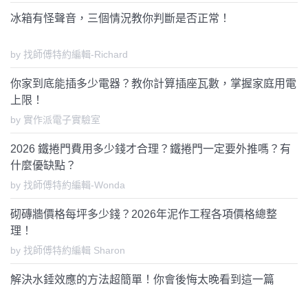
冰箱有怪聲音，三個情況教你判斷是否正常！
by 找師傅特約編輯-Richard
你家到底能插多少電器？教你計算插座瓦數，掌握家庭用電
上限！
by 實作派電子實驗室
2026 鐵捲門費用多少錢才合理？鐵捲門一定要外推嗎？有
什麼優缺點？
by 找師傅特約編輯-Wonda
砌磚牆價格每坪多少錢？2026年泥作工程各項價格總整
理！
by 找師傅特約編輯 Sharon
解決水錘效應的方法超簡單！你會後悔太晚看到這一篇