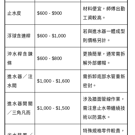
材料便宜，師傅出勤
止水皮
$600 - $900
工資較高。
若與進水器一體成型
浮球含連桿
$600 - $1,000
則價格另計。
沖水桿含鍊
更換簡單，通常需拆
$600 - $800
條
解外部螺帽。
進水器／注
需拆卸底部水管重新
$1,000 - $1,600
水閥
密封。
涉及牆面管線作業，
進水器開關
$1,000 - $1,500
需注意止水帶纏繞技
／三角凡而
術以防漏水。
特殊規格零件較貴，