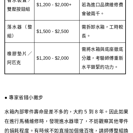
省水裝置／
$1,200 - $2,000+
若為進口品牌維修費
雙壓按鈕組
會破兩千。
落水器（整
需拆卸水箱，工時較
$1,500 - $2,500
組）
長。
需將水箱與底座徹底
橡膠墊片／
$1,200 - $2,000
分離，考驗師傅重新
阿匹克
水平鎖緊的功力。
● 專家省錢小撇步
水箱內部零件壽命是差不多的，大約 5 到 8 年。因此如果
在進行馬桶維修時，發現進水器壞了，不妨觀察其他零件
的損耗程度。有時候不如直接加個幾百塊，請師傅整組換