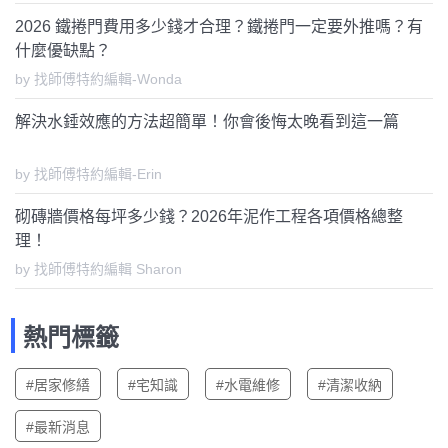
2026 鐵捲門費用多少錢才合理？鐵捲門一定要外推嗎？有
什麼優缺點？
by 找師傅特約編輯-Wonda
解決水錘效應的方法超簡單！你會後悔太晚看到這一篇
by 找師傅特約編輯-Erin
砌磚牆價格每坪多少錢？2026年泥作工程各項價格總整
理！
by 找師傅特約編輯 Sharon
熱門標籤
#居家修繕
#宅知識
#水電維修
#清潔收納
#最新消息