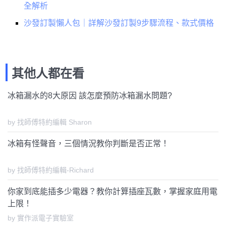
全解析
沙發訂製懶人包｜詳解沙發訂製9步驟流程、款式價格
其他人都在看
冰箱漏水的8大原因 該怎麼預防冰箱漏水問題?
by 找師傅特約編輯 Sharon
冰箱有怪聲音，三個情況教你判斷是否正常！
by 找師傅特約編輯-Richard
你家到底能插多少電器？教你計算插座瓦數，掌握家庭用電
上限！
by 實作派電子實驗室