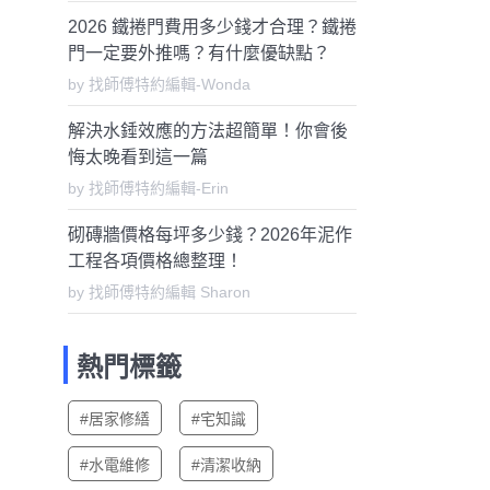
2026 鐵捲門費用多少錢才合理？鐵捲
門一定要外推嗎？有什麼優缺點？
by 找師傅特約編輯-Wonda
解決水錘效應的方法超簡單！你會後
悔太晚看到這一篇
by 找師傅特約編輯-Erin
砌磚牆價格每坪多少錢？2026年泥作
工程各項價格總整理！
by 找師傅特約編輯 Sharon
熱門標籤
#居家修繕
#宅知識
#水電維修
#清潔收納