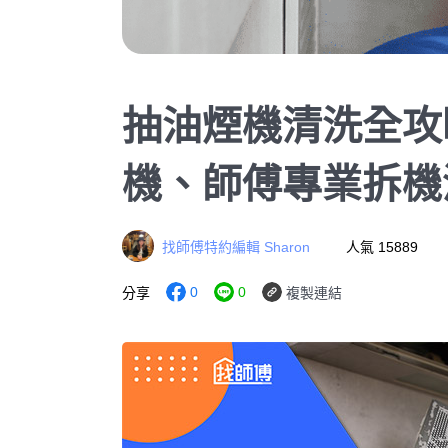
抽油煙機清洗全攻
機、師傅專業拆機
找師傅特約編輯 Sharon
人氣 15889
0
0
分享
複製連結