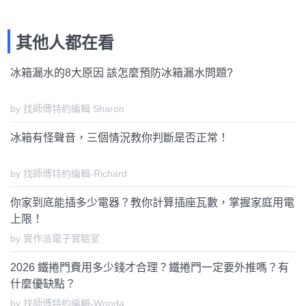
其他人都在看
冰箱漏水的8大原因 該怎麼預防冰箱漏水問題?
by 找師傅特約編輯 Sharon
冰箱有怪聲音，三個情況教你判斷是否正常！
by 找師傅特約編輯-Richard
你家到底能插多少電器？教你計算插座瓦數，掌握家庭用電
上限！
by 實作派電子實驗室
2026 鐵捲門費用多少錢才合理？鐵捲門一定要外推嗎？有
什麼優缺點？
by 找師傅特約編輯-Wonda