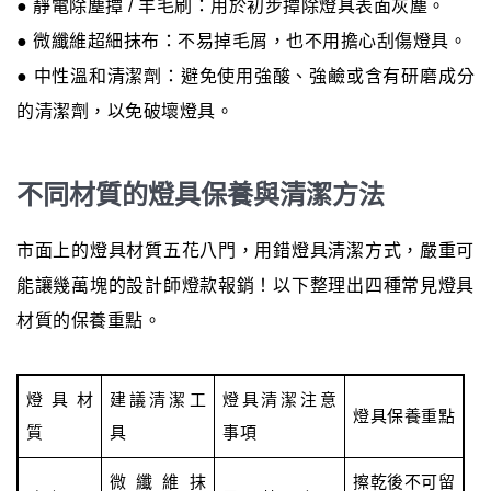
● 靜電除塵撢 / 羊毛刷：用於初步撢除燈具表面灰塵。
● 微纖維超細抹布：不易掉毛屑，也不用擔心刮傷燈具。
● 中性溫和清潔劑：避免使用強酸、強鹼或含有研磨成分
的清潔劑，以免破壞燈具。
不同材質的燈具保養與清潔方法
市面上的燈具材質五花八門，用錯燈具清潔方式，嚴重可
能讓幾萬塊的設計師燈款報銷！以下整理出四種常見燈具
材質的保養重點。
燈具材
建議清潔工
燈具清潔注意
燈具保養重點
質
具
事項
微纖維抹
擦乾後不可留