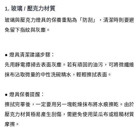
1. 玻璃 / 壓克力材質
玻璃與壓克力燈具的保養重點為「防刮」，清潔時則要避
免留下指紋與灰塵。
● 燈具清潔建議步驟：
先用靜電撢掃去表面灰塵。若有頑固的油污，可將微纖維
抹布沾取微量的中性洗碗精水，輕輕擦拭表面。
● 燈具保養提醒：
擦拭完畢後，一定要用另一塊乾燥抹布將水痕擦乾。由於
壓克力材質極易產生刮傷，需避免使用菜瓜布或粗糙材質
摩擦。