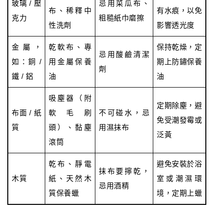
玻璃 / 壓
忌用菜瓜布、
布、稀釋中
有水痕，以免
克力
粗糙紙巾磨擦
性洗劑
影響透光度
金屬，
乾軟布、專
保持乾燥，定
忌用酸鹼清潔
如：銅 /
用金屬保養
期上防鏽保養
劑
鐵 / 鋁
油
油
吸塵器（附
定期除塵，避
布面 / 紙
軟毛刷
不可碰水，忌
免受潮發霉或
質
頭）、黏塵
用濕抹布
泛黃
滾筒
乾布、靜電
避免安裝於浴
抹布要擰乾，
木質
紙、天然木
室或潮濕環
忌用酒精
質保養蠟
境，定期上蠟