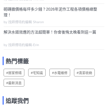
砌磚牆價格每坪多少錢？2026年泥作工程各項價格總整
理！
by 找師傅特約編輯 Sharon
解決水錘效應的方法超簡單！你會後悔太晚看到這一篇
by 找師傅特約編輯-Erin
熱門標籤
#居家修繕
#宅知識
#水電維修
#清潔收納
#最新消息
追蹤我們