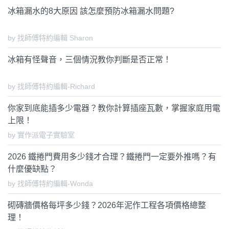
冰箱漏水的8大原因 該怎麼預防冰箱漏水問題?
by 找師傅特約編輯 Sharon
冰箱有怪聲音，三個情況教你判斷是否正常！
by 找師傅特約編輯-Richard
你家到底能插多少電器？教你計算插座瓦數，掌握家庭用電
上限！
by 實作派電子實驗室
2026 鐵捲門費用多少錢才合理？鐵捲門一定要外推嗎？有
什麼優缺點？
by 找師傅特約編輯-Wonda
砌磚牆價格每坪多少錢？2026年泥作工程各項價格總整
理！