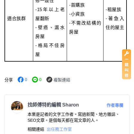
修一致性
-首購族
-15年以上老
-租屋族
-小資族
適合族群
屋翻新
-著急入
-不需改結構的
-壁癌、漏水
住的屋主
房屋
房屋
-格局不佳房
屋
0
0
分享
複製連結
找師傅特約編輯 Sharon
作者專欄
本業是記者的文字工作者。寫過新聞、地方雜誌、
SEO文章。是個每天都在寫文章的人。
相關連結
出任務工作室