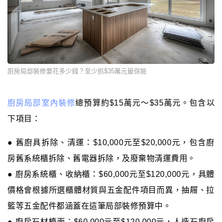
廚房局部裝修要花多少錢？至少抓$35萬元最保險
廚房局部室內裝修
總預算約$15萬元～$35萬元。包含以
下項目：
● 舊廚具拆除、清運：$10,000元至$20,000元，包含廚
房舊系統櫃拆除、舊電器拆除，及廢棄物清運費用。
● 廚房系統櫃、收納櫃：$60,000元至$120,000元，具體
價格會根據所選櫃體材質與五金配件項目而異，抽屜、拉
籃等五金配件都涵蓋在這筆局部裝修預算中。
● 廚房石材檯面：$60,000元至$120,000元，人造石廚房