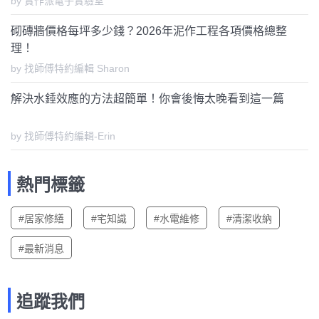
by 實作派電子實驗室
砌磚牆價格每坪多少錢？2026年泥作工程各項價格總整
理！
by 找師傅特約編輯 Sharon
解決水錘效應的方法超簡單！你會後悔太晚看到這一篇
by 找師傅特約編輯-Erin
熱門標籤
#居家修繕
#宅知識
#水電維修
#清潔收納
#最新消息
追蹤我們