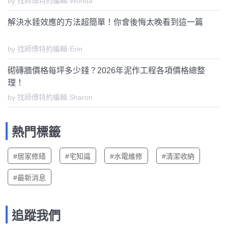
by 找師傅特約編輯-Wonda
解決水錘效應的方法超簡單！你會後悔太晚看到這一篇
by 找師傅特約編輯-Erin
砌磚牆價格每坪多少錢？2026年泥作工程各項價格總整
理！
by 找師傅特約編輯 Sharon
熱門標籤
#居家修繕
#宅知識
#水電維修
#清潔收納
#最新消息
追蹤我們