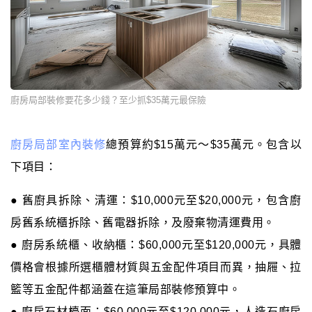
廚房局部裝修要花多少錢？至少抓$35萬元最保險
廚房局部室內裝修
總預算約$15萬元～$35萬元。包含以
下項目：
● 舊廚具拆除、清運：$10,000元至$20,000元，包含廚
房舊系統櫃拆除、舊電器拆除，及廢棄物清運費用。
● 廚房系統櫃、收納櫃：$60,000元至$120,000元，具體
價格會根據所選櫃體材質與五金配件項目而異，抽屜、拉
籃等五金配件都涵蓋在這筆局部裝修預算中。
● 廚房石材檯面：$60,000元至$120,000元，人造石廚房