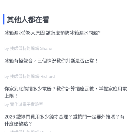
其他人都在看
冰箱漏水的8大原因 該怎麼預防冰箱漏水問題?
by 找師傅特約編輯 Sharon
冰箱有怪聲音，三個情況教你判斷是否正常！
by 找師傅特約編輯-Richard
你家到底能插多少電器？教你計算插座瓦數，掌握家庭用電
上限！
by 實作派電子實驗室
2026 鐵捲門費用多少錢才合理？鐵捲門一定要外推嗎？有
什麼優缺點？