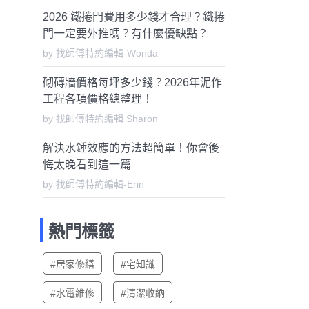
2026 鐵捲門費用多少錢才合理？鐵捲
門一定要外推嗎？有什麼優缺點？
by 找師傅特約編輯-Wonda
砌磚牆價格每坪多少錢？2026年泥作
工程各項價格總整理！
by 找師傅特約編輯 Sharon
解決水錘效應的方法超簡單！你會後
悔太晚看到這一篇
by 找師傅特約編輯-Erin
熱門標籤
#居家修繕
#宅知識
#水電維修
#清潔收納