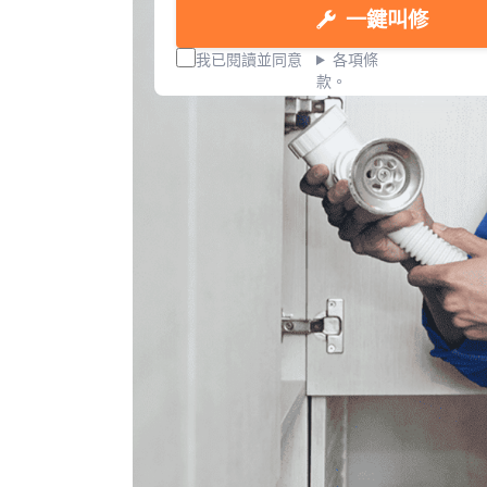
一鍵叫修
我已閱讀並同意
各項條
款。