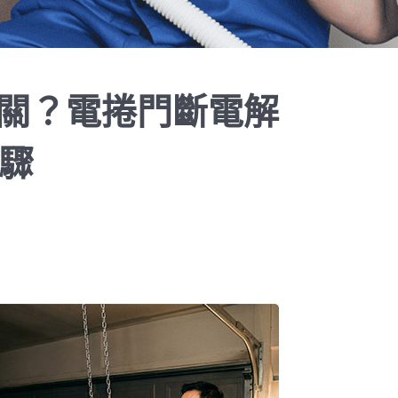
關？電捲門斷電解
步驟