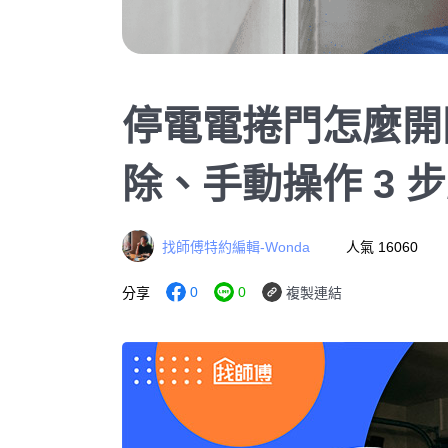
停電電捲門怎麼開
除、手動操作 3 
找師傅特約編輯-Wonda
人氣 16060
0
0
分享
複製連結