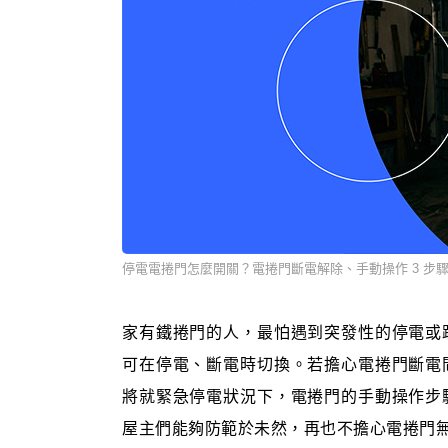
停電電捲門怎麼開關？電捲門斷電解除、手動操作 3 步
家有鐵捲門的人，最怕遇到突發性的停電或
可在停電、斷電時切換。若擔心電捲門斷電
將就緊急停電狀況下，電捲門的手動操作步
屋主們能夠防範於未然，再也不擔心電捲門