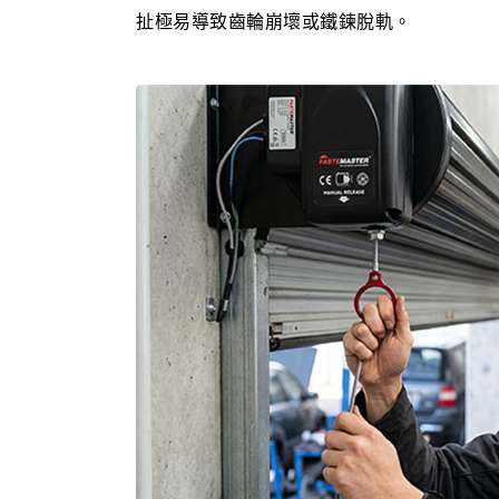
扯極易導致齒輪崩壞或鐵鍊脫軌。