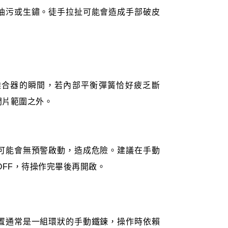
油污或生鏽。徒手拉扯可能會造成手部破皮
離合器的瞬間，若內部平衡彈簧恰好疲乏斷
門片範圍之外。
可能會無預警啟動，造成危險。建議在手動
OFF，待操作完畢後再開啟。
置通常是一組環狀的手動鐵鍊，操作時依賴