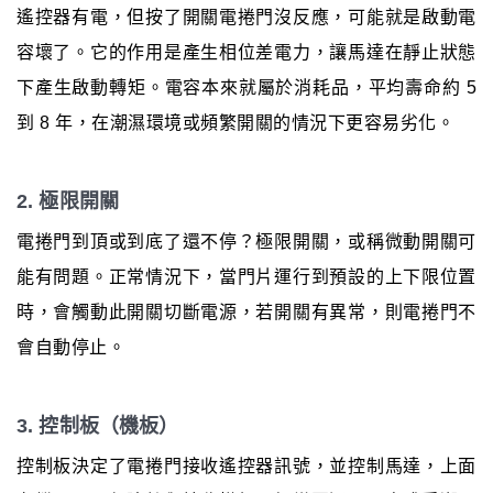
遙控器有電，但按了開關電捲門沒反應，可能就是啟動電
容壞了。它的作用是產生相位差電力，讓馬達在靜止狀態
下產生啟動轉矩。電容本來就屬於消耗品，平均壽命約 5
到 8 年，在潮濕環境或頻繁開關的情況下更容易劣化。
2. 極限開關
電捲門到頂或到底了還不停？極限開關，或稱微動開關可
能有問題。正常情況下，當門片運行到預設的上下限位置
時，會觸動此開關切斷電源，若開關有異常，則電捲門不
會自動停止。
3. 控制板（機板）
控制板決定了電捲門接收遙控器訊號，並控制馬達，上面