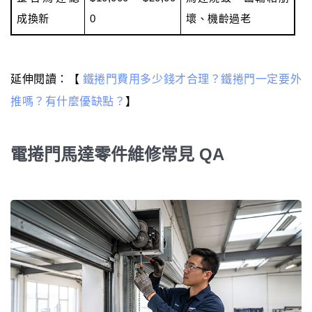
成換新
0
壞、機齡過老
延伸閱讀：【
鐵捲門費用多少錢才合理？鐵捲門一定要外
推嗎？有什麼優缺點？
】
電捲門馬達零件維修常見 QA