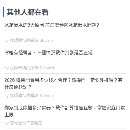
其他人都在看
冰箱漏水的8大原因 該怎麼預防冰箱漏水問題?
by 找師傅特約編輯 Sharon
冰箱有怪聲音，三個情況教你判斷是否正常！
by 找師傅特約編輯-Richard
2026 鐵捲門費用多少錢才合理？鐵捲門一定要外推嗎？有
什麼優缺點？
by 找師傅特約編輯-Wonda
你家到底能插多少電器？教你計算插座瓦數，掌握家庭用電
上限！
by 實作派電子實驗室