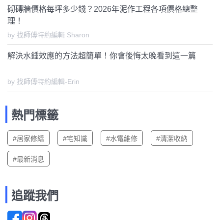
砌磚牆價格每坪多少錢？2026年泥作工程各項價格總整
理！
by 找師傅特約編輯 Sharon
解決水錘效應的方法超簡單！你會後悔太晚看到這一篇
by 找師傅特約編輯-Erin
熱門標籤
#居家修繕
#宅知識
#水電維修
#清潔收納
#最新消息
追蹤我們