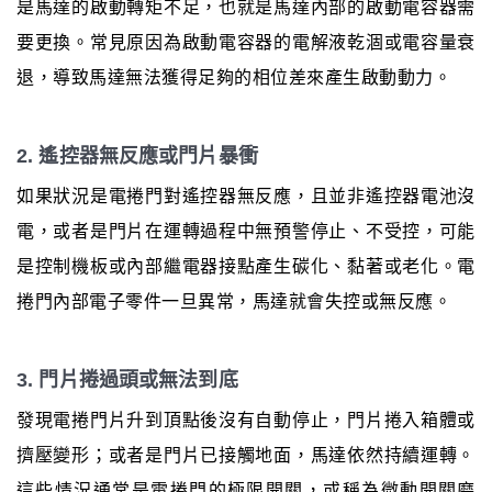
是馬達的啟動轉矩不足，也就是馬達內部的啟動電容器需
要更換。常見原因為啟動電容器的電解液乾涸或電容量衰
退，導致馬達無法獲得足夠的相位差來產生啟動動力。
2. 遙控器無反應或門片暴衝
如果狀況是電捲門對遙控器無反應，且並非遙控器電池沒
電，或者是門片在運轉過程中無預警停止、不受控，可能
是控制機板或內部繼電器接點產生碳化、黏著或老化。電
捲門內部電子零件一旦異常，馬達就會失控或無反應。
3. 門片捲過頭或無法到底
發現電捲門片升到頂點後沒有自動停止，門片捲入箱體或
擠壓變形；或者是門片已接觸地面，馬達依然持續運轉。
這些情況通常是電捲門的極限開關，或稱為微動開關磨