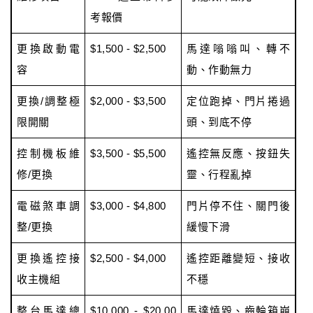
考報價
更換啟動電
$1,500 - $2,500
馬達嗡嗡叫、轉不
容
動、作動無力
更換/調整極
$2,000 - $3,500
定位跑掉、門片捲過
限開關
頭、到底不停
控制機板維
$3,500 - $5,500
遙控無反應、按鈕失
修/更換
靈、行程亂掉
電磁煞車調
$3,000 - $4,800
門片停不住、關門後
整/更換
緩慢下滑
更換遙控接
$2,500 - $4,000
遙控距離變短、接收
收主機組
不穩
整台馬達總
$10,000 - $20,00
馬達燒毀、齒輪箱崩