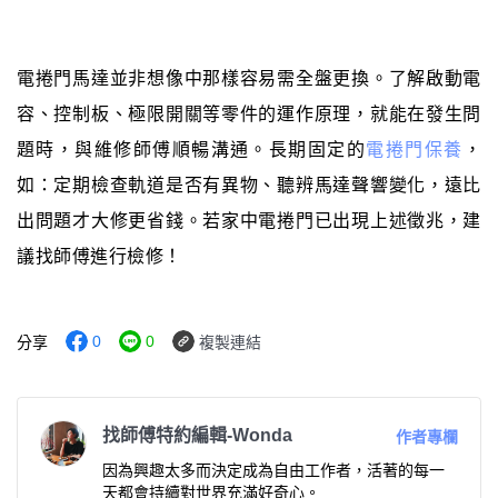
電捲門馬達並非想像中那樣容易需全盤更換。了解啟動電
容、控制板、極限開關等零件的運作原理，就能在發生問
題時，與維修師傅順暢溝通。長期固定的
電捲門保養
，
如：定期檢查軌道是否有異物、聽辨馬達聲響變化，遠比
出問題才大修更省錢。若家中電捲門已出現上述徵兆，建
議找師傅進行檢修！
0
0
分享
複製連結
找師傅特約編輯-Wonda
作者專欄
因為興趣太多而決定成為自由工作者，活著的每一
天都會持續對世界充滿好奇心。