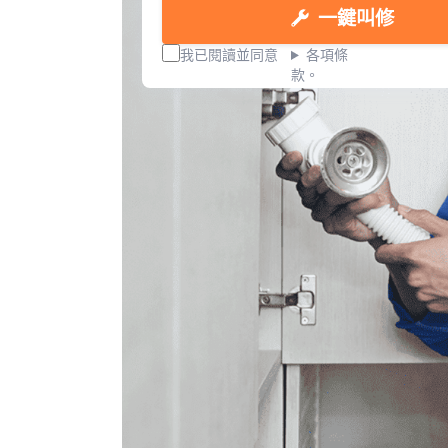
一鍵叫修
我已閱讀並同意
各項條
款。