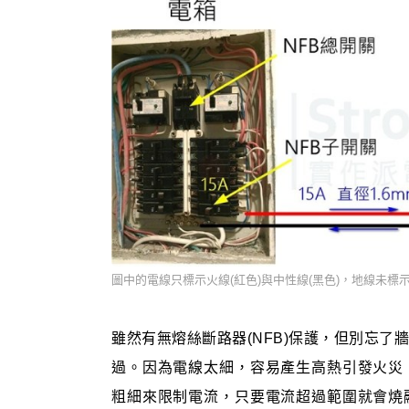
圖中的電線只標示火線(紅色)與中性線(黑色)，地線未標
雖然有無熔絲斷路器(NFB)保護，但別忘
過。因為電線太細，容易產生高熱引發火災
粗細來限制電流，只要電流超過範圍就會燒