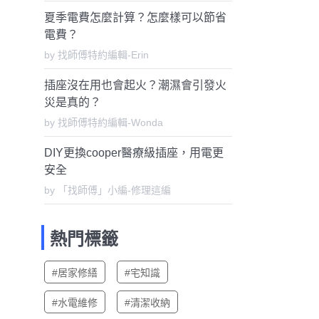
夏季電費怎麼計算？怎麼樣可以節省
電費？
by 找師傅特約編輯-Erin
插座沒在用也會起火？潮濕會引發火
災是真的？
by 找師傅特約編輯-Wonda
DIY更換cooper醫療級插座，用電更
安全
by 「找師傅」小編-修理這編
熱門標籤
#居家修繕
#宅知識
#水電維修
#清潔收納