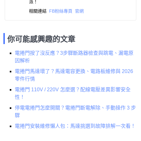
派！
相關連結
FB粉絲專頁
官網
你可能感興趣的文章
電捲門按了沒反應？3步驟斷路器檢查與跳電、漏電原
因解析
電捲門馬達壞了？馬達電容更換、電路板維修與 2026
零件行情
電捲門 110V / 220V 怎麼選？配線電壓差異影響安全
性！
停電電捲門怎麼開關？電捲門斷電解除、手動操作 3 步
驟
電捲門安裝維修懶人包：馬達挑選到故障排解一次看！