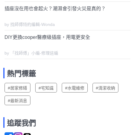
插座沒在用也會起火？潮濕會引發火災是真的？
by 找師傅特約編輯-Wonda
DIY更換cooper醫療級插座，用電更安全
by 「找師傅」小編-修理這編
熱門標籤
#居家修繕
#宅知識
#水電維修
#清潔收納
#最新消息
追蹤我們