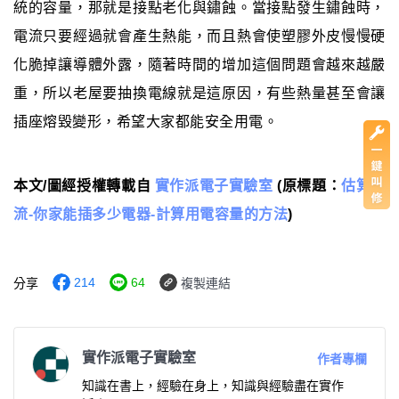
統的容量，那就是接點老化與鏽蝕。當接點發生鏽蝕時，
電流只要經過就會產生熱能，而且熱會使塑膠外皮慢慢硬
化脆掉讓導體外露，隨著時間的增加這個問題會越來越嚴
重，所以老屋要抽換電線就是這原因，有些熱量甚至會讓
插座熔毀變形，希望大家都能安全用電。
本文/圖經授權轉載自
實作派電子實驗室
(原標題：
估算電
流-你家能插多少電器-計算用電容量的方法
)
214
64
分享
複製連結
實作派電子實驗室
作者專欄
知識在書上，經驗在身上，知識與經驗盡在實作