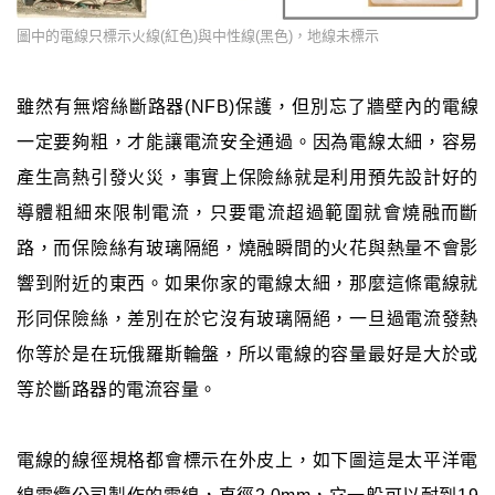
圖中的電線只標示火線(紅色)與中性線(黑色)，地線未標示
雖然有無熔絲斷路器(NFB)保護，但別忘了牆壁內的電線
一定要夠粗，才能讓電流安全通過。因為電線太細，容易
產生高熱引發火災，事實上保險絲就是利用預先設計好的
導體粗細來限制電流，只要電流超過範圍就會燒融而斷
路，而保險絲有玻璃隔絕，燒融瞬間的火花與熱量不會影
響到附近的東西。如果你家的電線太細，那麼這條電線就
形同保險絲，差別在於它沒有玻璃隔絕，一旦過電流發熱
你等於是在玩俄羅斯輪盤，所以電線的容量最好是大於或
等於斷路器的電流容量。
電線的線徑規格都會標示在外皮上，如下圖這是太平洋電