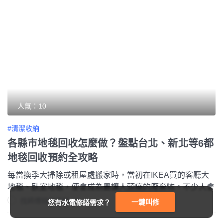
人氣：10
#清潔收納
各縣市地毯回收怎麼做？盤點台北、新北等6都
地毯回收預約全攻略
每當換季大掃除或租屋處搬家時，當初在IKEA買的客廳大
地毯、臥室地毯，便會成為最讓人頭痛的廢棄物。不少人會
詢問IKEA是否有提供免費舊地毯回收服務？事實上IKEA雖
找師傅特約編輯 Sharon
一鍵叫修
您有水電修繕需求？
然有針對「購買新家具」提供同種類的舊家具加價代搬運服
務，但並沒有地毯回收服務。如果需要地毯回收又不想花大