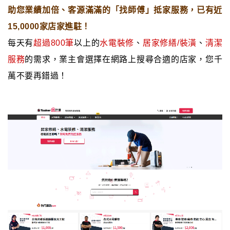
助您業績加倍、客源滿滿的「找師傅」抵家服務，已有近
15,0000家店家進駐！
每天有
超過800筆
以上的
水電裝修
、
居家修繕/裝潢
、
清潔
服務
的
需求，業主會選擇在網路上搜尋合適的店家，您千
萬不要再錯過！