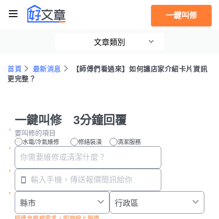
一鍵叫修
文章類別
首頁
最新消息
【師傅們看過來】如何讓店家介紹卡片資訊
更完整？
一鍵叫修 3分鐘回覆
要叫修的項目
水電/冷氣維修
修繕裝潢
清潔服務
師傅會根據需求，即時線上報價