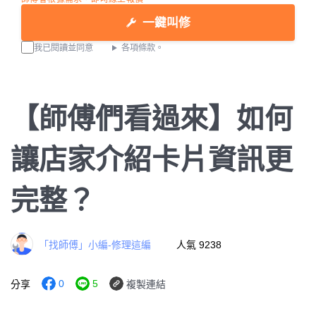
一鍵叫修
我已閱讀並同意
各項條款。
【師傅們看過來】如何
讓店家介紹卡片資訊更
完整？
「找師傅」小編-修理這編
人氣 9238
0
5
分享
複製連結