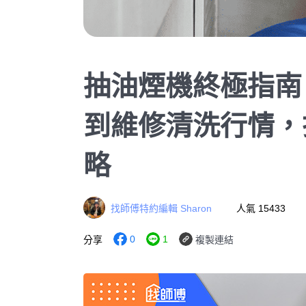
抽油煙機終極指南
到維修清洗行情，
略
找師傅特約編輯 Sharon
人氣 15433
0
1
分享
複製連結