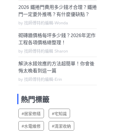
2026 鐵捲門費用多少錢才合理？鐵捲
門一定要外推嗎？有什麼優缺點？
by 找師傅特約編輯-Wonda
砌磚牆價格每坪多少錢？2026年泥作
工程各項價格總整理！
by 找師傅特約編輯 Sharon
解決水錘效應的方法超簡單！你會後
悔太晚看到這一篇
by 找師傅特約編輯-Erin
熱門標籤
#居家修繕
#宅知識
#水電維修
#清潔收納