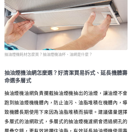
抽油煙機耗材怎麼買？抽油煙機油杯、油網是什麼？
抽油煙機油網怎麼選？好清潔買易拆式、延長機體壽
命選多層式
抽油煙機油網負責攔截抽油煙機抽出的油煙，讓油煙不會
跑到抽油煙機機體內，防止油污、油脂堆積在機體內，導
致機體長期使用下來因為油脂堆積而損壞。建議儘量選擇
多層式的油網款式，多層式的抽油煙機濾網會透過網孔的
層疊交錯，更有效地攔住油脂，有效延長抽油煙機使用壽