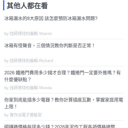
其他人都在看
冰箱漏水的8大原因 該怎麼預防冰箱漏水問題?
by 找師傅特約編輯 Sharon
冰箱有怪聲音，三個情況教你判斷是否正常！
by 找師傅特約編輯-Richard
2026 鐵捲門費用多少錢才合理？鐵捲門一定要外推嗎？有
什麼優缺點？
by 找師傅特約編輯-Wonda
你家到底能插多少電器？教你計算插座瓦數，掌握家庭用電
上限！
by 實作派電子實驗室
砌磚牆價格每坪多少錢？2026年泥作工程各項價格總整