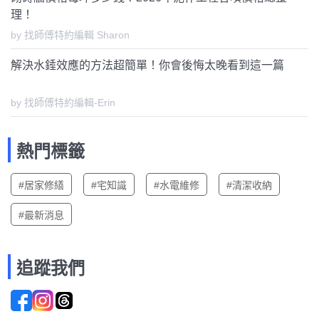
理！
by 找師傅特約編輯 Sharon
解決水錘效應的方法超簡單！你會後悔太晚看到這一篇
by 找師傅特約編輯-Erin
熱門標籤
#居家修繕
#宅知識
#水電維修
#清潔收納
#最新消息
追蹤我們