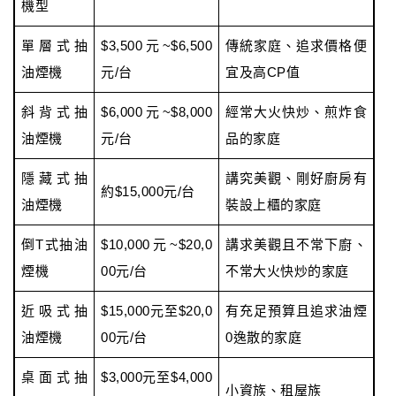
機型
單層式抽
$3,500元~$6,500
傳統家庭、追求價格便
油煙機
元/台
宜及高CP值
斜背式抽
$6,000元~$8,000
經常大火快炒、煎炸食
油煙機
元/台
品的家庭
隱藏式抽
講究美觀、剛好廚房有
約$15,000元/台
油煙機
裝設上櫃的家庭
倒T式抽油
$10,000元~$20,0
講求美觀且不常下廚、
煙機
00元/台
不常大火快炒的家庭
近吸式抽
$15,000元至$20,0
有充足預算且追求油煙
油煙機
00元/台
0逸散的家庭
桌面式抽
$3,000元至$4,000
小資族、租屋族