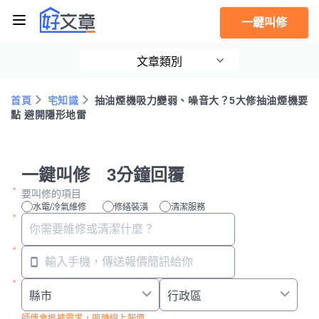
一鍵叫修
文章類別
首頁
宅知識
抽油煙機吸力變弱、噪音大？5大修抽油煙機要
點 避開隱形地雷
一鍵叫修 3分鐘回覆
要叫修的項目
水電/冷氣維修
修繕裝潢
清潔服務
師傅會根據需求，即時線上報價