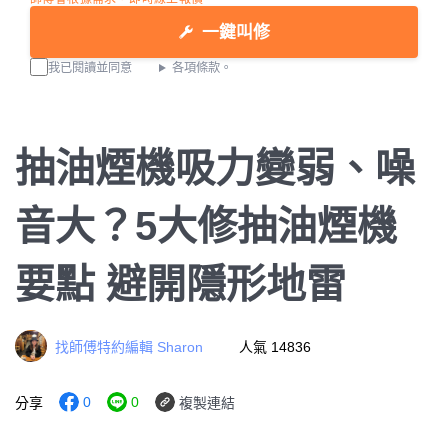
一鍵叫修
我已閱讀並同意
各項條款。
抽油煙機吸力變弱、噪
音大？5大修抽油煙機
要點 避開隱形地雷
找師傅特約編輯 Sharon
人氣 14836
0
0
分享
複製連結