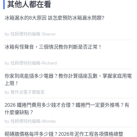
其他人都在看
冰箱漏水的8大原因 該怎麼預防冰箱漏水問題?
by 找師傅特約編輯 Sharon
冰箱有怪聲音，三個情況教你判斷是否正常！
by 找師傅特約編輯-Richard
你家到底能插多少電器？教你計算插座瓦數，掌握家庭用電
上限！
by 實作派電子實驗室
2026 鐵捲門費用多少錢才合理？鐵捲門一定要外推嗎？有
什麼優缺點？
by 找師傅特約編輯-Wonda
砌磚牆價格每坪多少錢？2026年泥作工程各項價格總整