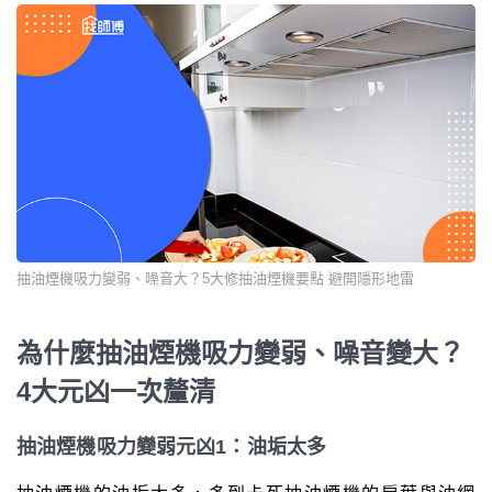
抽油煙機吸力變弱、噪音大？5大修抽油煙機要點 避開隱形地雷
為什麼抽油煙機吸力變弱、噪音變大？
4大元凶一次釐清
抽油煙機吸力變弱元凶1：油垢太多