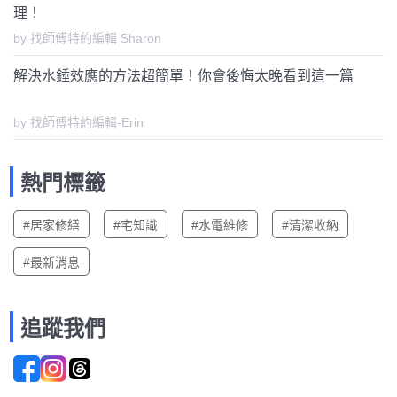
理！
by 找師傅特約編輯 Sharon
解決水錘效應的方法超簡單！你會後悔太晚看到這一篇
by 找師傅特約編輯-Erin
熱門標籤
#居家修繕
#宅知識
#水電維修
#清潔收納
#最新消息
追蹤我們