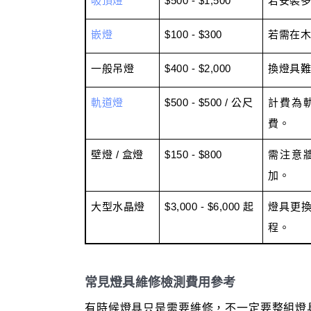
吸頂燈
$500 - $1,500
若安裝多
嵌燈
$100 - $300
若需在木
一般吊燈
$400 - $2,000
換燈具難
軌道燈
$500 - $500 / 公尺
計費為
費。
壁燈 / 盒燈
$150 - $800
需注意
加。
大型水晶燈
$3,000 - $6,000 起
燈具更
程。
常見燈具維修檢測費用參考
有時候燈具只是需要維修，不一定要整組燈