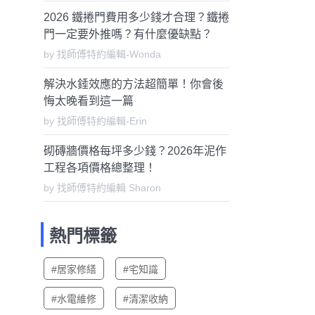
2026 鐵捲門費用多少錢才合理？鐵捲
門一定要外推嗎？有什麼優缺點？
by 找師傅特約編輯-Wonda
解決水錘效應的方法超簡單！你會後
悔太晚看到這一篇
by 找師傅特約編輯-Erin
砌磚牆價格每坪多少錢？2026年泥作
工程各項價格總整理！
by 找師傅特約編輯 Sharon
熱門標籤
#居家修繕
#宅知識
#水電維修
#清潔收納