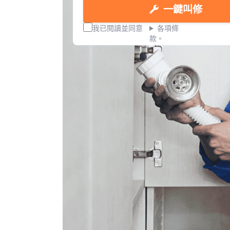
一鍵叫修
我已閱讀並同意
各項條
款。