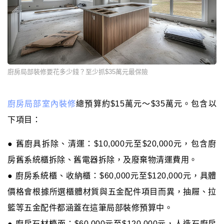
廚房局部裝修要花多少錢？至少抓$35萬元最保險
廚房局部室內裝修
總預算約$15萬元～$35萬元。包含以
下項目：
● 舊廚具拆除、清運：$10,000元至$20,000元，包含廚
房舊系統櫃拆除、舊電器拆除，及廢棄物清運費用。
● 廚房系統櫃、收納櫃：$60,000元至$120,000元，具體
價格會根據所選櫃體材質與五金配件項目而異，抽屜、拉
籃等五金配件都涵蓋在這筆局部裝修預算中。
● 廚房石材檯面：$60,000元至$120,000元，人造石廚房