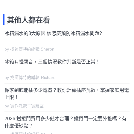
其他人都在看
冰箱漏水的8大原因 該怎麼預防冰箱漏水問題?
by 找師傅特約編輯 Sharon
冰箱有怪聲音，三個情況教你判斷是否正常！
by 找師傅特約編輯-Richard
你家到底能插多少電器？教你計算插座瓦數，掌握家庭用電
上限！
by 實作派電子實驗室
2026 鐵捲門費用多少錢才合理？鐵捲門一定要外推嗎？有
什麼優缺點？