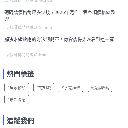
by 找師傅特約編輯-Wonda
砌磚牆價格每坪多少錢？2026年泥作工程各項價格總整
理！
by 找師傅特約編輯 Sharon
解決水錘效應的方法超簡單！你會後悔太晚看到這一篇
by 找師傅特約編輯-Erin
熱門標籤
#居家修繕
#宅知識
#水電維修
#清潔收納
#最新消息
追蹤我們