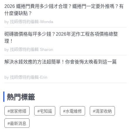
2026 鐵捲門費用多少錢才合理？鐵捲門一定要外推嗎？有
什麼優缺點？
by 找師傅特約編輯-Wonda
砌磚牆價格每坪多少錢？2026年泥作工程各項價格總整
理！
by 找師傅特約編輯 Sharon
解決水錘效應的方法超簡單！你會後悔太晚看到這一篇
by 找師傅特約編輯-Erin
熱門標籤
#居家修繕
#宅知識
#水電維修
#清潔收納
#最新消息