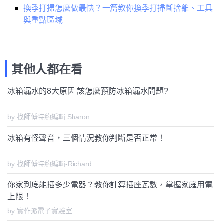
換季打掃怎麼做最快？一篇教你換季打掃斷捨離、工具
與重點區域
其他人都在看
冰箱漏水的8大原因 該怎麼預防冰箱漏水問題?
by 找師傅特約編輯 Sharon
冰箱有怪聲音，三個情況教你判斷是否正常！
by 找師傅特約編輯-Richard
你家到底能插多少電器？教你計算插座瓦數，掌握家庭用電
上限！
by 實作派電子實驗室