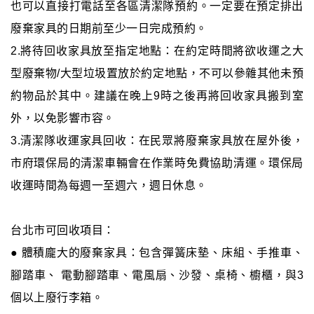
也可以直接打電話至各區清潔隊預約。一定要在預定排出
廢棄家具的日期前至少一日完成預約。
2.將待回收家具放至指定地點：在約定時間將欲收運之大
型廢棄物/大型垃圾置放於約定地點，不可以參雜其他未預
約物品於其中。建議在晚上9時之後再將回收家具搬到室
外，以免影響市容。
3.清潔隊收運家具回收：在民眾將廢棄家具放在屋外後，
市府環保局的清潔車輛會在作業時免費協助清運。環保局
收運時間為每週一至週六，週日休息。
台北市可回收項目：
● 體積龐大的廢棄家具：包含彈簧床墊、床組、手推車、
腳踏車、 電動腳踏車、電風扇、沙發、桌椅、櫥櫃，與3
個以上廢行李箱。