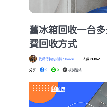
舊冰箱回收一台多
費回收方式
找師傅特約編輯 Sharon
人氣 36862
0
0
分享
複製連結