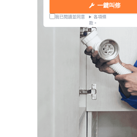
一鍵叫修
我已閱讀並同意
各項條
款。