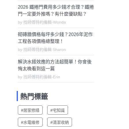
2026 鐵捲門費用多少錢才合理？鐵捲
門一定要外推嗎？有什麼優缺點？
by 找師傅特約編輯-Wonda
砌磚牆價格每坪多少錢？2026年泥作
工程各項價格總整理！
by 找師傅特約編輯 Sharon
解決水錘效應的方法超簡單！你會後
悔太晚看到這一篇
by 找師傅特約編輯-Erin
熱門標籤
#居家修繕
#宅知識
#水電維修
#清潔收納