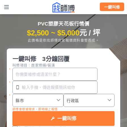
一鍵叫修
PVC塑膠天花板行情價
$2,500 ~ $5,000
元 / 坪
此價格是依找師傅店家報價資料彙整而成。
一鍵叫修 3分鐘回覆
叫修項目：居家修繕/裝潢
師傅會根據需求，即時線上報價
一鍵叫修