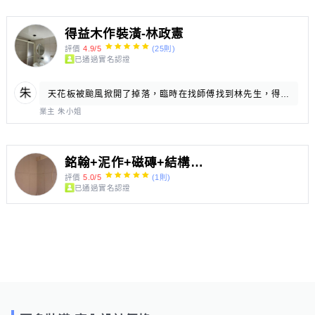
得益木作裝潢-林政憲
評價
4.9/5
(25則)
已通過實名認證
天花板被颱風掀開了掉落，臨時在找師傅找到林先生，得益木作裝潢，星期一幫我施工完成，兩位師傅認真專業做的很漂亮也完美給5顆星星
業主 朱小姐
銘翰+泥作+磁磚+結構補強+輕隔間+防水+水電師傅
評價
5.0/5
(1則)
已通過實名認證