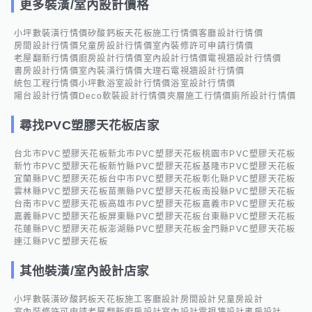
更多裝潢/室內設計價格
小坪數裝潢行情價
矽酸鈣板天花板施工行情價
客廳設計行情價
房間設計行情價
兒童房設計行情價
室內裝修許可申請行情價
老屋翻新行情價
廚房設計行情價
室內設計行情價
電視牆設計行情價
書房設計行情價
室內裝潢行情價
大理石電視牆設計行情價
統包工程行情價
小坪數浴室設計行情價
浴室設計行情價
陽台設計行情價
Deco軟裝設計行情價
夾層施工行情價
廁所設計行情價
尋找PVC塑膠天花板店家
台北市PVC塑膠天花板
新北市PVC塑膠天花板
桃園市PVC塑膠天花板
新竹市PVC塑膠天花板
新竹縣PVC塑膠天花板
基隆市PVC塑膠天花板
宜蘭縣PVC塑膠天花板
台中市PVC塑膠天花板
彰化縣PVC塑膠天花板
雲林縣PVC塑膠天花板
苗栗縣PVC塑膠天花板
南投縣PVC塑膠天花板
台南市PVC塑膠天花板
高雄市PVC塑膠天花板
嘉義市PVC塑膠天花板
嘉義縣PVC塑膠天花板
屏東縣PVC塑膠天花板
台東縣PVC塑膠天花板
花蓮縣PVC塑膠天花板
澎湖縣PVC塑膠天花板
金門縣PVC塑膠天花板
連江縣PVC塑膠天花板
其他裝潢/室內設計店家
小坪數裝潢
矽酸鈣板天花板施工
客廳設計
房間設計
兒童房設計